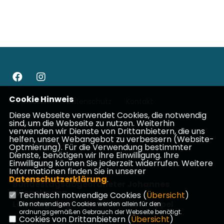
Cookie Hinweis
Impressum
Datenschutz
Kontakt
Diese Webseite verwendet Cookies, die notwendig
sind, um die Webseite zu nutzen. Weiterhin
CDU Wetterau
verwenden wir Dienste von Drittanbietern, die uns
helfen, unser Webangebot zu verbessern (Website-
CDU in Hessen
Optmierung). Für die Verwendung bestimmter
Dienste, benötigen wir Ihre Einwilligung. Ihre
Einwilligung können Sie jederzeit widerrufen. Weitere
CDU Deutschlands
Informationen finden Sie in unserer
Datenschutzerklärung
.
Bundestagsabgeordneter Johannes
Wiegelmann
Technisch notwendige Cookies (
Übersicht
)
Landtagsabgeordneter Patrick Appel
Die notwendigen Cookies werden allein für den
ordnungsgemäßen Gebrauch der Webseite benötigt.
Cookies von Drittanbietern (
Übersicht
)