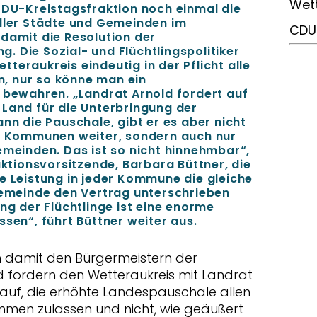
Wett
 CDU-Kreistagsfraktion noch einmal die
aller Städte und Gemeinden im
CDU
damit die Resolution der
 Die Sozial- und Flüchtlingspolitiker
teraukreis eindeutig in der Pflicht alle
, nur so könne man ein
s bewahren. „Landrat Arnold fordert auf
 Land für die Unterbringung der
ann die Pauschale, gibt er es aber nicht
ie Kommunen weiter, sondern auch nur
emeinden. Das ist so nicht hinnehmbar“,
aktionsvorsitzende, Barbara Büttner, die
e Leistung in jeder Kommune die gleiche
 Gemeinde den Vertrag unterschrieben
ung der Flüchtlinge ist eine enorme
ssen“, führt Büttner weiter aus.
n damit den Bürgermeistern der
fordern den Wetteraukreis mit Landrat
 auf, die erhöhte Landespauschale allen
en zulassen und nicht, wie geäußert