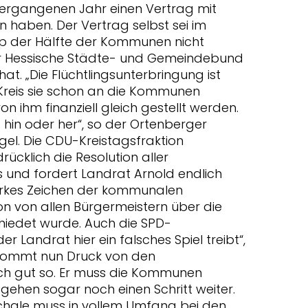
vergangenen Jahr einen Vertrag mit
 haben. Der Vertrag selbst sei im
pp der Hälfte der Kommunen nicht
r Hessische Städte- und Gemeindebund
at. „Die Flüchtlingsunterbringung ist
Kreis sie schon an die Kommunen
n ihm finanziell gleich gestellt werden.
 hin oder her“, so der Ortenberger
gel. Die CDU-Kreistagsfraktion
ücklich die Resolution aller
s und fordert Landrat Arnold endlich
tarkes Zeichen der kommunalen
ion von allen Bürgermeistern über die
hiedet wurde. Auch die SPD-
r Landrat hier ein falsches Spiel treibt“,
ekommt nun Druck von den
ch gut so. Er muss die Kommunen
r gehen sogar noch einen Schritt weiter.
hale muss in vollem Umfang bei den