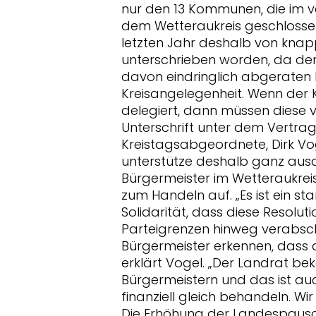
nur den 13 Kommunen, die im 
dem Wetteraukreis geschlossen
letzten Jahr deshalb von kna
unterschrieben worden, da de
davon eindringlich abgeraten h
Kreisangelegenheit. Wenn der 
delegiert, dann müssen diese vo
Unterschrift unter dem Vertrag
Kreistagsabgeordnete, Dirk Vo
unterstütze deshalb ganz ausdr
Bürgermeister im Wetteraukrei
zum Handeln auf. „Es ist ein s
Solidarität, dass diese Resolut
Parteigrenzen hinweg verabsc
Bürgermeister erkennen, dass de
erklärt Vogel. „Der Landrat b
Bürgermeistern und das ist au
finanziell gleich behandeln. Wi
Die Erhöhung der Landespausc